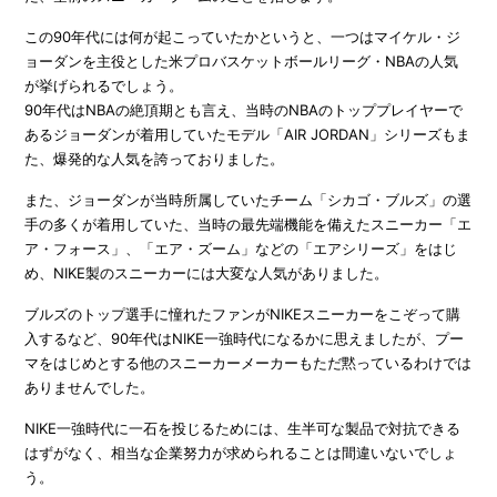
この90年代には何が起こっていたかというと、一つはマイケル・ジ
ョーダンを主役とした米プロバスケットボールリーグ・NBAの人気
が挙げられるでしょう。
90年代はNBAの絶頂期とも言え、当時のNBAのトッププレイヤーで
あるジョーダンが着用していたモデル「AIR JORDAN」シリーズもま
た、爆発的な人気を誇っておりました。
また、ジョーダンが当時所属していたチーム「シカゴ・ブルズ」の選
手の多くが着用していた、当時の最先端機能を備えたスニーカー「エ
ア・フォース」、「エア・ズーム」などの「エアシリーズ」をはじ
め、NIKE製のスニーカーには大変な人気がありました。
ブルズのトップ選手に憧れたファンがNIKEスニーカーをこぞって購
入するなど、90年代はNIKE一強時代になるかに思えましたが、プー
マをはじめとする他のスニーカーメーカーもただ黙っているわけでは
ありませんでした。
NIKE一強時代に一石を投じるためには、生半可な製品で対抗できる
はずがなく、相当な企業努力が求められることは間違いないでしょ
う。