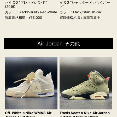
ハイ OG “ブレッド/バンド”
イ OG “シャッタード バックボー
(2016)
ド”
カラー：Black/Varsity Red-White
カラー：Black/Starfish-Sail
買取価格相場：¥55,000
買取価格相場：高価買取中
Air Jordan その他
Off-White × Nike WMNS Air
Travis Scott × Nike Air Jordan
Jordan 4 SP “Sail”
6 Retro “Medium Olive”