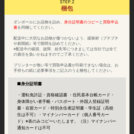
STEP.2
梱包
ダンボールにお品物を詰め、
身分証明書のコピー
と
買取申込
書
を同梱してください。
配送中に大切なお品物が傷つかないよう、緩衝材（プチプチ
や新聞紙）等で隙間を詰めてください。
※配送中の破損、故障、紛失等につきましては当社では全て
の責任を負いかねますのでご了承ください。
プリンターが無い等で買取申込書が印刷できない場合は、お
手持ちの紙に必要事項をご記入のうえ梱包してください。
■身分証明書
・運転免許証・資格確認書 ・住民基本台帳カード・
身体障がい者手帳・パスポート・外国人登録証明
書・在留カード・特別永住者証明書・学生証（高校
生は不可）・マイナンバーカード（個人番号カー
ド）※表のみコピーいたします。（注）マイナンバー
通知カードは不可