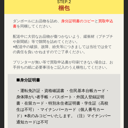
STEP.2
梱包
ダンボールにお品物を詰め、
身分証明書のコピー
と
買取申込
書
を同梱してください。
配送中に大切なお品物が傷つかないよう、緩衝材（プチプチ
や新聞紙）等で隙間を詰めてください。
※配送中の破損、故障、紛失等につきましては当社では全て
の責任を負いかねますのでご了承ください。
プリンターが無い等で買取申込書が印刷できない場合は、お
手持ちの紙に必要事項をご記入のうえ梱包してください。
■身分証明書
・運転免許証・資格確認書 ・住民基本台帳カード・
身体障がい者手帳・パスポート・外国人登録証明
書・在留カード・特別永住者証明書・学生証（高校
生は不可）・マイナンバーカード（個人番号カー
ド）※表のみコピーいたします。（注）マイナンバー
通知カードは不可