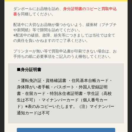
ダンボールにお品物を詰め、
身分証明書のコピー
と
買取申込
書
を同梱してください。
配送中に大切なお品物が傷つかないよう、緩衝材（プチプチ
や新聞紙）等で隙間を詰めてください。
※配送中の破損、故障、紛失等につきましては当社では全て
の責任を負いかねますのでご了承ください。
プリンターが無い等で買取申込書が印刷できない場合は、お
手持ちの紙に必要事項をご記入のうえ梱包してください。
■身分証明書
・運転免許証・資格確認書 ・住民基本台帳カード・
身体障がい者手帳・パスポート・外国人登録証明
書・在留カード・特別永住者証明書・学生証（高校
生は不可）・マイナンバーカード（個人番号カー
ド）※表のみコピーいたします。（注）マイナンバー
通知カードは不可