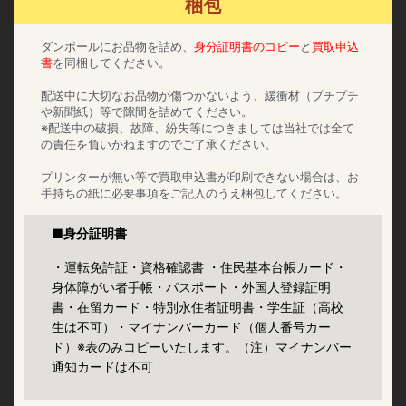
梱包
ダンボールにお品物を詰め、
身分証明書のコピー
と
買取申込
書
を同梱してください。
配送中に大切なお品物が傷つかないよう、緩衝材（プチプチ
や新聞紙）等で隙間を詰めてください。
※配送中の破損、故障、紛失等につきましては当社では全て
の責任を負いかねますのでご了承ください。
プリンターが無い等で買取申込書が印刷できない場合は、お
手持ちの紙に必要事項をご記入のうえ梱包してください。
■身分証明書
・運転免許証・資格確認書 ・住民基本台帳カード・
身体障がい者手帳・パスポート・外国人登録証明
書・在留カード・特別永住者証明書・学生証（高校
生は不可）・マイナンバーカード（個人番号カー
ド）※表のみコピーいたします。（注）マイナンバー
通知カードは不可