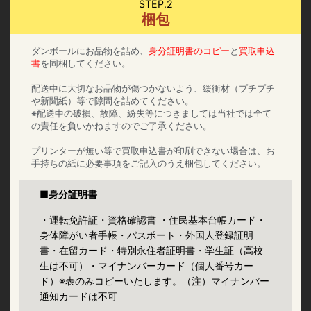
STEP.2
梱包
ダンボールにお品物を詰め、
身分証明書のコピー
と
買取申込
書
を同梱してください。
配送中に大切なお品物が傷つかないよう、緩衝材（プチプチ
や新聞紙）等で隙間を詰めてください。
※配送中の破損、故障、紛失等につきましては当社では全て
の責任を負いかねますのでご了承ください。
プリンターが無い等で買取申込書が印刷できない場合は、お
手持ちの紙に必要事項をご記入のうえ梱包してください。
■身分証明書
・運転免許証・資格確認書 ・住民基本台帳カード・
身体障がい者手帳・パスポート・外国人登録証明
書・在留カード・特別永住者証明書・学生証（高校
生は不可）・マイナンバーカード（個人番号カー
ド）※表のみコピーいたします。（注）マイナンバー
通知カードは不可