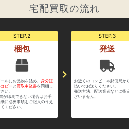
宅配買取の流れ
STEP.2
STEP.3
梱包
発送
ボールにお品物を詰め、
身分証
お近くのコンビニや郵便局か
のコピー
と
買取申込書
を同梱し
払いでお送りください。
ださい。
発送方法、配送業者などに指
込書が印刷できない場合はお手
ざいません。
の紙に必要事項をご記入のうえ
してください。