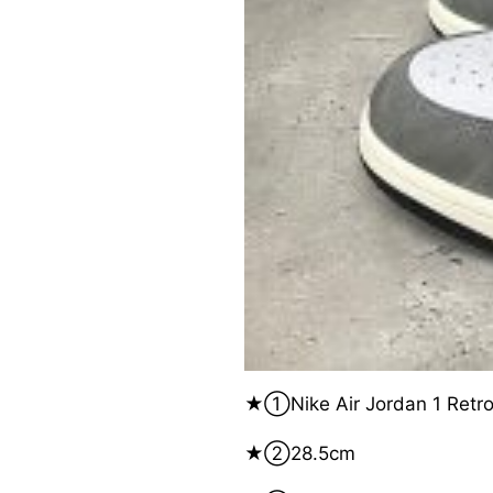
★①Nike Air Jordan 1 Retro
★②28.5cm