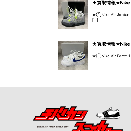
★買取情報★Nike A
★①Nike Air Jorda
[…]
★買取情報★Nike A
★①Nike Air Force