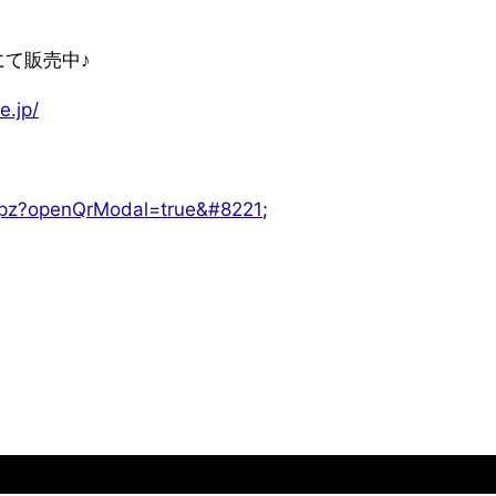
にて販売中♪
e.jp/
dbpz?openQrModal=true&#8221
;