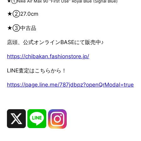
★①Nike Air Max 90 “First Use” Royal Blue (Signal Blue)
★②27.0cm
★③中古品
店頭、公式オンラインBASEにて販売中♪
https://chibakan.fashionstore.jp/
LINE査定はこちらから！
https://page.line.me/787jdbpz?openQrModal=true