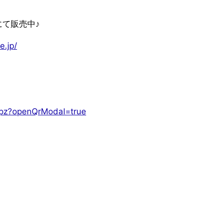
にて販売中♪
e.jp/
dbpz?openQrModal=true