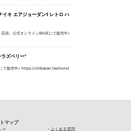
 (2025)ナイキ エアジョーダン1 レトロ ハ
cm ★③中古品 店頭、公式オンラインBASEにて販売中♪
ブルーラズベリー”
中♪ https://chibakan.fashionst
トマップ
-
よくある質問
ップ