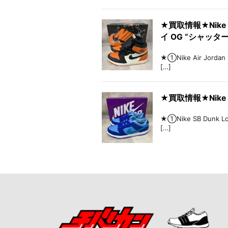
★買取情報★Nike Ai
イ OG “シャッター
★①Nike Air Jord
[…]
★買取情報★Nike S
★①Nike SB Dunk 
[…]