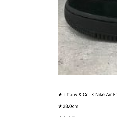
★Tiffany & Co. × Nike Air F
★28.0cm