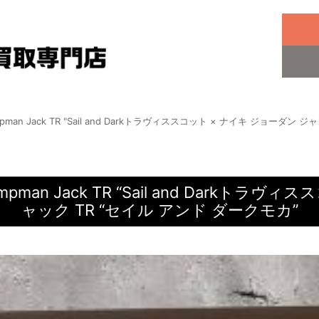
n Jumpman Jack TR "Sail and Darkトラヴィススコット × ナイキ ジョ
an Jumpman Jack TR “Sail and Da
ャック TR “セイル アンド ダークモカ”