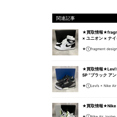
関連記事
★買取情報★fragment
× ユニオン × ナ
★①fragment desig
★買取情報★Levi’s 
SP “ブラック ア
★①Levi’s × Nike 
★買取情報★Nike A
★①Nike Air Jorda