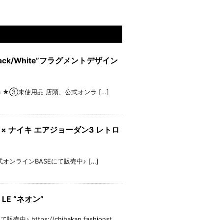
OG “Black/White”フラグメントデザイン
 ★②28.0cm ★③未使用品 店頭、公式オンラ […]
”リーバイス × ナイキ エアジョーダン3 レトロ
 店頭、公式オンラインBASEにて販売中♪ […]
 LE “ネオン”
♪ https://chibakan.fashionst