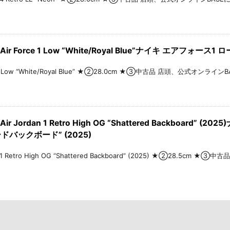
ir Force 1 Low “White/Royal Blue”ナイキ エアフォー
 1 Low “White/Royal Blue” ★②28.0cm ★③中古品 店頭、公式オンラインBASE
r Jordan 1 Retro High OG “Shattered Backboard”
ドバックボード” (2025)
an 1 Retro High OG “Shattered Backboard” (2025) ★②28.5