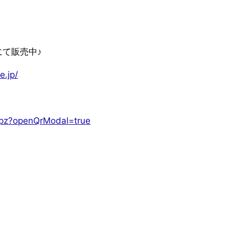
にて販売中♪
e.jp/
dbpz?openQrModal=true