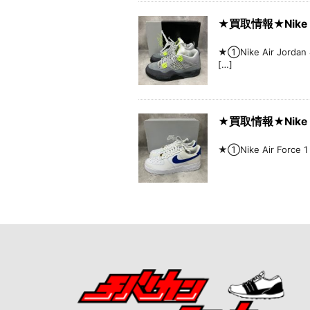
★買取情報★Nike A
★①Nike Air Jorda
[…]
★買取情報★Nike A
★①Nike Air Force