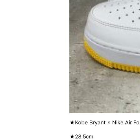
★Kobe Bryant × Nike Air For
★28.5cm