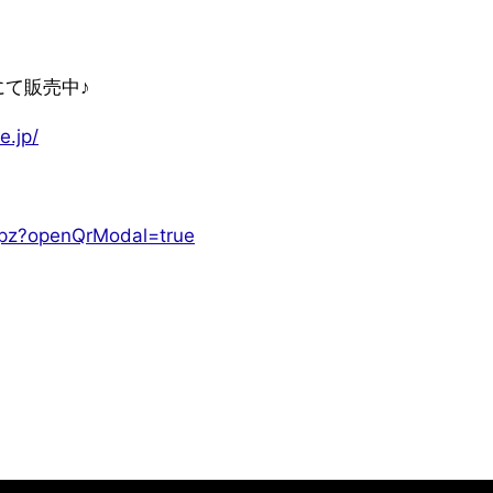
にて販売中♪
e.jp/
dbpz?openQrModal=true