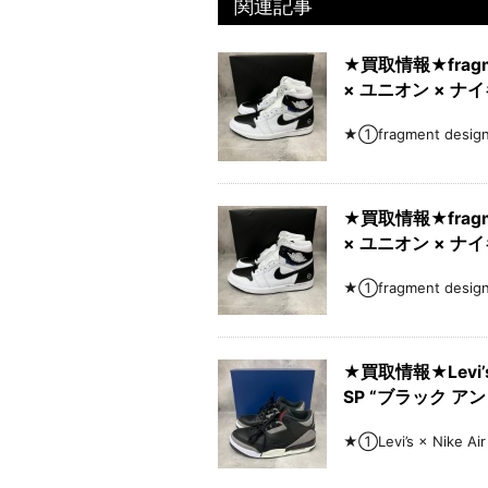
関連記事
★買取情報★fragment
× ユニオン × ナ
★①fragment desig
★買取情報★fragment
× ユニオン × ナ
★①fragment desig
★買取情報★Levi’s 
SP “ブラック ア
★①Levi’s × Nike 